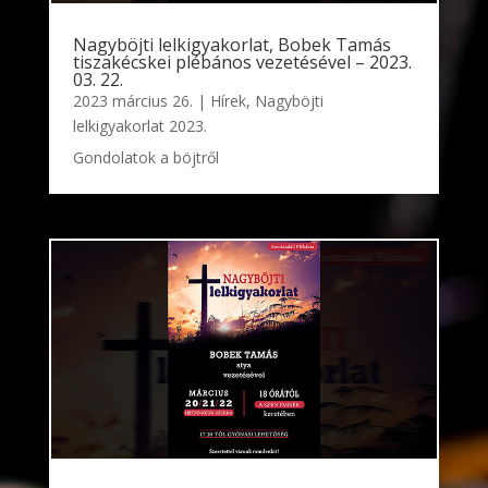
Nagyböjti lelkigyakorlat, Bobek Tamás
tiszakécskei plébános vezetésével – 2023.
03. 22.
2023 március 26.
|
Hírek
,
Nagyböjti
lelkigyakorlat 2023.
Gondolatok a böjtről