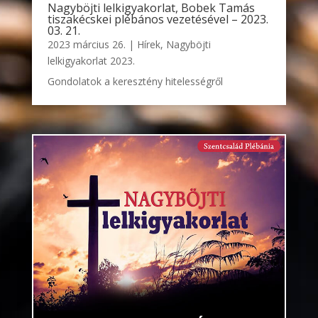
Nagyböjti lelkigyakorlat, Bobek Tamás
tiszakécskei plébános vezetésével – 2023.
03. 21.
2023 március 26.
|
Hírek
,
Nagyböjti
lelkigyakorlat 2023.
Gondolatok a keresztény hitelességről