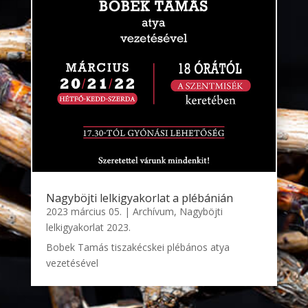
Nagyböjti lelkigyakorlat a plébánián
2023 március 05.
|
Archívum
,
Nagyböjti
lelkigyakorlat 2023.
Bobek Tamás tiszakécskei plébános atya
vezetésével