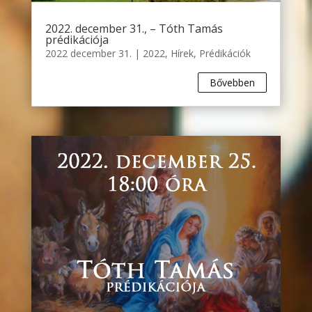
2022. december 31., – Tóth Tamás
prédikációja
2022 december 31.
|
2022
,
Hírek
,
Prédikációk
Bővebben