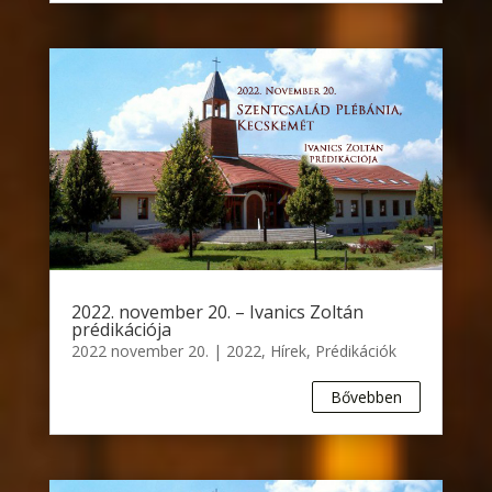
2022. november 20. – Ivanics Zoltán
prédikációja
2022 november 20.
|
2022
,
Hírek
,
Prédikációk
Bővebben