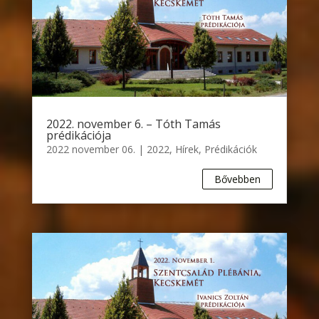
2022. november 6. – Tóth Tamás
prédikációja
2022 november 06.
|
2022
,
Hírek
,
Prédikációk
Bővebben