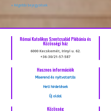
« Régebbi bejegyzések
Római Katolikus Szentcsalád Plébánia és
Közösségi ház
6000 Kecskemét, Irinyi u. 62.
+36-30/21-57-587
Hasznos információk
Miserend és nyitvatartás
Heti hirdetések
Új oldal
Közösség