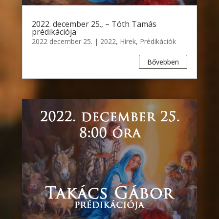
2022. december 25., – Tóth Tamás
prédikációja
2022 december 25.
|
2022
,
Hírek
,
Prédikációk
Bővebben