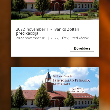
2022. november 1. – Ivanics Zoltán
prédikációja
2022 november 01.
|
2022
,
Hírek
,
Prédikációk
Bővebben