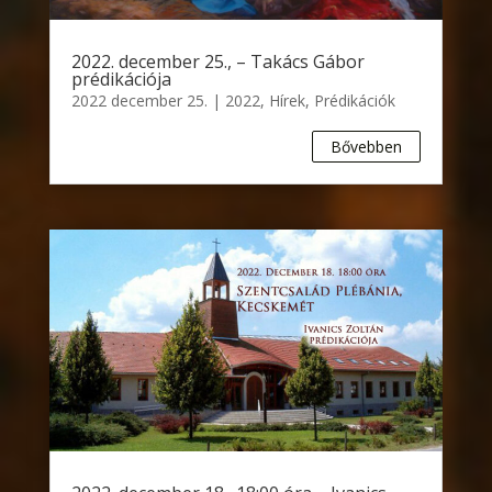
2022. december 25., – Takács Gábor
prédikációja
2022 december 25.
|
2022
,
Hírek
,
Prédikációk
Bővebben