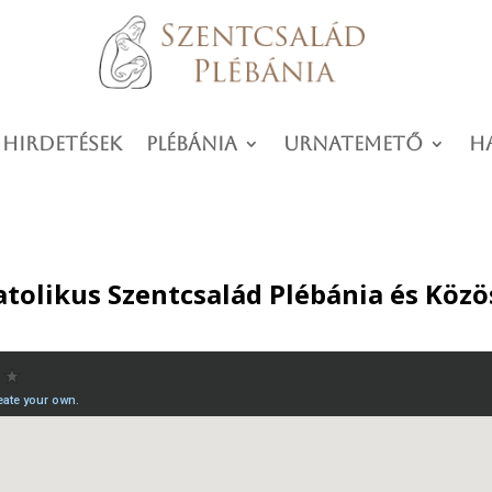
 hirdetések
Plébánia
Urnatemető
H
tolikus Szentcsalád Plébánia és Közö