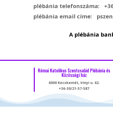
plébánia telefonszáma: +3
plébánia email címe: psze
A plébánia ban
Római Katolikus Szentcsalád Plébánia és
Közösségi ház
6000 Kecskemét, Irinyi u. 62.
+36-30/21-57-587