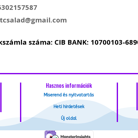
6302157587
ntcsalad@gmail.com
kszámla száma: CIB BANK: 10700103-68
Hasznos információk
Miserend és nyitvatartás
Heti hirdetések
Új oldal