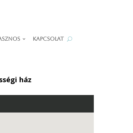
asznos
Kapcsolat
sségi ház