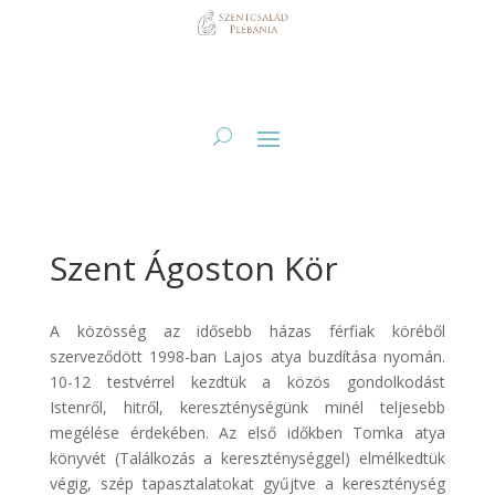
Szent Ágoston Kör
A közösség az idősebb házas férfiak köréből
szerveződött 1998-ban Lajos atya buzdítása nyomán.
10-12 testvérrel kezdtük a közös gondolkodást
Istenről, hitről, kereszténységünk minél teljesebb
megélése érdekében. Az első időkben Tomka atya
könyvét (Találkozás a kereszténységgel) elmélkedtük
végig, szép tapasztalatokat gyűjtve a kereszténység