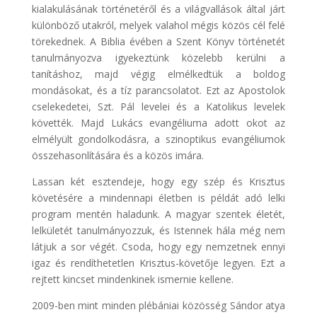
kialakulásának történetéről és a világvallások által járt
különböző utakról, melyek valahol mégis közös cél felé
törekednek. A Biblia évében a Szent Könyv történetét
tanulmányozva igyekeztünk közelebb kerülni a
tanításhoz, majd végig elmélkedtük a boldog
mondásokat, és a tíz parancsolatot. Ezt az Apostolok
cselekedetei, Szt. Pál levelei és a Katolikus levelek
követték. Majd Lukács evangéliuma adott okot az
elmélyült gondolkodásra, a szinoptikus evangéliumok
összehasonlítására és a közös imára.
Lassan két esztendeje, hogy egy szép és Krisztus
követésére a mindennapi életben is példát adó lelki
program mentén haladunk. A magyar szentek életét,
lelkületét tanulmányozzuk, és Istennek hála még nem
látjuk a sor végét. Csoda, hogy egy nemzetnek ennyi
igaz és rendíthetetlen Krisztus-követője legyen. Ezt a
rejtett kincset mindenkinek ismernie kellene.
2009-ben mint minden plébániai közösség Sándor atya