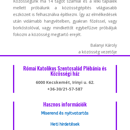
Közösségünk ma 14 tagot számlál és a lelki táplálék
mellett próbálunk a közösségépítés világiasabb
eszközeit is felhasználva építkezni. Így az elmélkedések
után vidámabb hangvételben, gyakran főzéssel, vagy
borkóstolóval, vagy mindkettőt egybefűzve próbáljuk
fokozni a közösség megtartó erejét.
Balanyi Károly
a közösség vezetője
Római Katolikus Szentcsalád Plébánia és
Közösségi ház
6000 Kecskemét, Irinyi u. 62.
+36-30/21-57-587
Hasznos információk
Miserend és nyitvatartás
Heti hirdetések