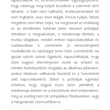
tapasztalatok és ismerettöredékek egybegyűjtésére,
hogy valahogy meg tudjuk közelíteni a szemmel nem
láthatót, a füllel nem hallhatót, érzékszerveinkkel fel
nem foghatót, azaz Isten világát. Persze tudjuk, hitünk
megélése nem lehet teljes, ha megmarad az imádáság
és az elmélkedés határain belül. Hitünket próbáljuk
tettekben is megvalósítani, a mindennapi életben, a
munka világában, minden emberi kapcsolatunkban és
családunkban is szeretnénk jó keresztényként
munkálkodni és tanúságot tenni Isten szeretetéről. Ha
igazán nyitott szívvel figyelünk, tapasztalhatjuk, hogy
Isten nagyon leleményesen vezeti az embert és
minden élethelyzetben megadja az alkalmas pillanatot,
amikor hitelesen vallhatunk hitünkről és a Teremtővel
való kapcsolatunkról. Ebben is próbáljuk egymást
erősíteni, hogy vegyük észre Isten jelenlétét a
mindennapi életben és a körülöttünk lévő emberekben,
még az esetleg nem túl szimpatikus főnökünkben, vagy
a hangoskodó szomszédban is.