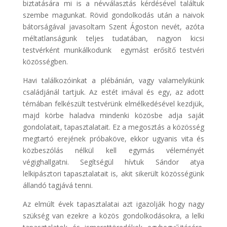
biztatására mi is a névválasztás kérdésével találtuk
szembe magunkat. Rövid gondolkodás után a naivok
bátorságával javasoltam Szent Ágoston nevét, azóta
méltatlanságunk teljes tudatában, nagyon kicsi
testvérként munkálkodunk egymást erősítő testvéri
közösségben.
Havi találkozóinkat a plébánián, vagy valamelyikünk
családjánál tartjuk. Az estét imával és egy, az adott
témában felkészült testvérünk elmélkedésével kezdjük,
majd körbe haladva mindenki közösbe adja saját
gondolatait, tapasztalatait. Ez a megosztás a közösség
megtartó erejének próbaköve, ekkor ugyanis vita és
közbeszólás nélkül kell egymás véleményét
végighallgatni. Segítségül hívtuk Sándor atya
lelkipásztori tapasztalatait is, akit sikerült közösségünk
állandó tagjává tenni.
Az elmúlt évek tapasztalatai azt igazolják hogy nagy
szükség van ezekre a közös gondolkodásokra, a lelki