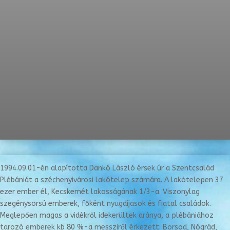
1994.09.01-én alapította Dankó László érsek úr a Szentcsalád
Plébániát a széchenyivárosi lakótelep számára. A lakótelepen 37
ezer ember él, Kecskemét lakosságának 1/3-a. Viszonylag
szegénysorsú emberek, főként nyugdíjasok és fiatal családok.
Meglepően magas a vidékről idekerültek aránya, a plébániához
tarozó emberek kb 80 %-a messziről érkezett: Borsod, Nógrád,