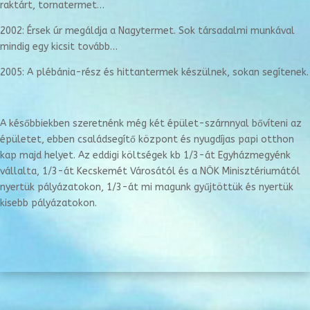
raktárt, tornatermet…
2002: Érsek úr megáldja a Nagytermet. Sok társadalmi munkával
mindig egy kicsit tovább…
2005: A plébánia-rész és hittantermek készülnek, sokan segítenek.
A későbbiekben szeretnénk még két épület-szárnnyal bővíteni az
épületet, ebben családsegítő központ és nyugdíjas papi otthon
kap majd helyet. Az eddigi költségek kb 1/3-át Egyházmegyénk
vállalta, 1/3-át Kecskemét Városától és a NÖK Minisztériumától
nyertük pályázatokon, 1/3-át mi magunk gyűjtöttük és nyertük
kisebb pályázatokon.