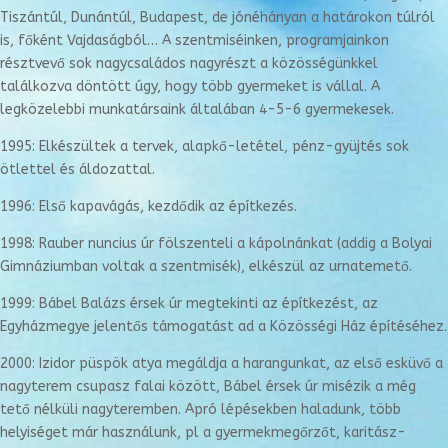
Tiszántúl, Dunántúl, Budapest, de jónéhányan a határokon túlról
is, főként Vajdaságból… A szentmiséinken, programjainkon
résztvevő sok nagycsaládos nagyrészt a közösségünkkel
találkozva döntött úgy, hogy több gyermeket is vállal. A
legközelebbi munkatársaink általában 4-5-6 gyermekesek.
1995: Elkészültek a tervek, alapkő-letétel, pénz-gyüjtés sok
ötlettel és áldozattal.
1996: Első kapavágás, kezdődik az építkezés.
1998: Rauber nuncius úr fölszenteli a kápolnánkat (addig a Bolyai
Gimnáziumban voltak a szentmisék), elkészül az urnatemető.
1999: Bábel Balázs érsek úr megtekinti az építkezést, az
Egyházmegye jelentős támogatást ad a Közösségi Ház építéséhez.
2000: Izidor püspök atya megáldja a harangunkat, az első esküvő a
nagyterem csupasz falai között, Bábel érsek úr misézik a még
tető nélküli nagyteremben. Apró lépésekben haladunk, több
helyiséget már használunk, pl a gyermekmegőrzőt, karitász-