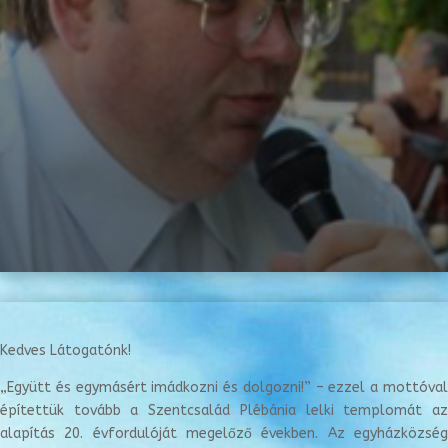
Kedves Látogatónk!
„Együtt és egymásért imádkozni és dolgozni!” – ezzel a mottóval
építettük tovább a Szentcsalád Plébánia lelki templomát az
alapítás 20. évfordulóját megelőző években.
Az egyházközsé