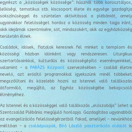
egyrészt a „közösségek közössége”: húsznál több korosztályos,
lelkiségi, tematikus stb. kiscsoport élete és egysége gazdagítja
sokszínűséggel és szüntelen aktivitással a plébániát, amely
ugyanakkor felelősséget hordoz a közösség minden tagja iránt,
akik idejárnak szentmisére, sőt, mindazokért, akik az egyházközség
területén élnek.
Családok, idősek, fiatalok keresnek fel minket a templom és
közösségi házban időnként vagy rendszeresen. Liturgikus
szertartásainkkal, kulturális és közösségépítő eseményeinkkel,
valamint – a
PARÁZS Központ
szervezésében – családi életre
nevelő, azt erősítő programokkal igyekszünk minél többeket
megszólítani és közelebb hozni az Istennel való találkozás
átformáló, megújító, az Egyház közösségébe bekapcsoló
élményéhez.
Az Istennel és a közösséggel való találkozás „előszobája” lehet a
Szentcsalád Plébánia megújuló honlapja. Gazdagítása ugyanabból
az evangelizációs felelősségérzetből fakad, amellyel – nevünkhöz
méltóan – a
családpüspök, Bíró László pasztorációs oldalát
is