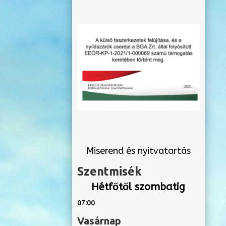
Miserend és nyitvatartás
Szentmisék
Hétfőtől szombatig
07:00
Vasárnap