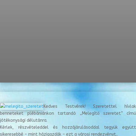
Kedves Testvérek! Szeretettel hívlak
benneteket plébániánkon tartandó „Melegítő szeretet” című
jótékonysági délutánra.
Kérlek, részvételeddel és hozzájárulásoddal tegyük együtt
sikeresebbé – mint házigazdák – ezt a városi rendezvényt..