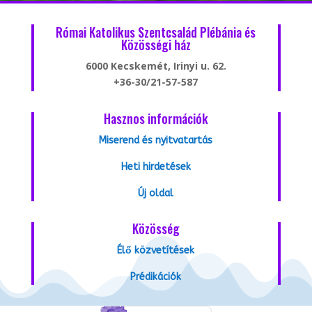
Római Katolikus Szentcsalád Plébánia és
Közösségi ház
6000 Kecskemét, Irinyi u. 62.
+36-30/21-57-587
Hasznos információk
Miserend és nyitvatartás
Heti hirdetések
Új oldal
Közösség
Élő közvetítések
Prédikációk