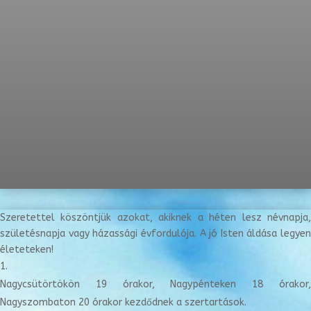
Szeretettel köszöntjük azokat, akiknek a héten lesz névnapja,
születésnapja vagy házassági évfordulója. A jó Isten áldása legyen
életeteken!
Nagycsütörtökön 19 órakor, Nagypénteken 18 órakor,
Nagyszombaton 20 órakor kezdődnek a szertartások.