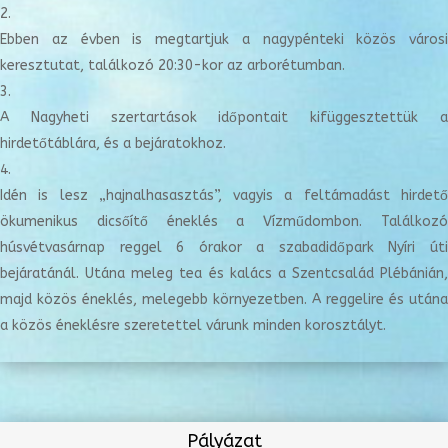
Ebben az évben is megtartjuk a nagypénteki közös városi
keresztutat, találkozó 20:30-kor az arborétumban.
A Nagyheti szertartások időpontait kifüggesztettük a
hirdetőtáblára, és a bejáratokhoz.
Idén is lesz „hajnalhasasztás”, vagyis a feltámadást hirdető
ökumenikus dicsőítő éneklés a Vízműdombon. Találkozó
húsvétvasárnap reggel 6 órakor a szabadidőpark Nyíri úti
bejáratánál. Utána meleg tea és kalács a Szentcsalád Plébánián,
majd közös éneklés, melegebb környezetben. A reggelire és utána
a közös éneklésre szeretettel várunk minden korosztályt.
Pályázat