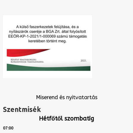
Miserend és nyitvatartás
Szentmisék
Hétfőtől szombatig
07:00