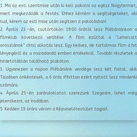
Ma az esti szentmise után ki kell pakolni az egész Nagytermet
mert megkezdődik a festés. Ehhez kérném a segítségeteket, aki
tud, kérem az esti mise után segítsen a pakolásban!
Április 23.-án, csütörtökön 19:00 órától lesz Plébániánkon a
filmklub következő vetítése. A film ezúttal a “Leharcolt
oroszlánok” című alkotás lesz. Egy kedves, de tartalmas film a hit
lényegéről és a maradandó emberi értékekről. További részletek a
hirdetőtáblán található plakáton.
Ugyanezen a napon Plébániánk vendége lesz két fiatal, akik
Taizében önkéntesek, a 6 órás ifihittan ezért nyitott lesz mindenki
számára.
Április 25-én zarándoklatot szerezünk Szegedre, lehet mé
jelentkezni, az irodában.
Kedden 19 órára várom a Képviselőtestület tagjait.