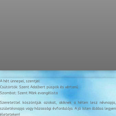
A hét ünnepei, szentjei:
Csütörtök: Szent Adalbert püspök és vértanú
Szombat: Szent Márk evangélista
Szeretettel köszöntjük azokat, akiknek a héten lesz névnapja,
születésnapja vagy házassági évfordulója. A jó Isten áldása legyen
életeteken!