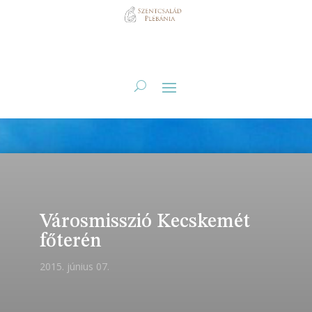
Városmisszió Kecskemét
főterén
2015. június 07.