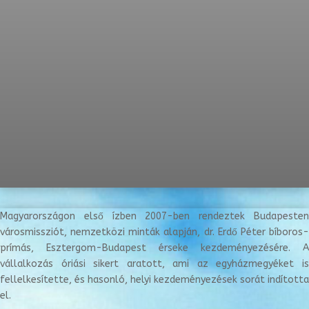
Magyarországon első ízben 2007-ben rendeztek Budapesten
városmissziót, nemzetközi minták alapján, dr. Erdő Péter bíboros-
prímás, Esztergom-Budapest érseke kezdeményezésére. A
vállalkozás óriási sikert aratott, ami az egyházmegyéket is
fellelkesítette, és hasonló, helyi kezdeményezések sorát indította
el.