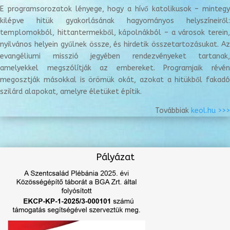
E programsorozatok lényege, hogy a hívő katolikusok – mintegy
kilépve hitük gyakorlásának hagyományos helyszíneiről:
templomokból, hittantermekből, kápolnákból – a városok terein,
nyilvános helyein gyűlnek össze, és hirdetik összetartozásukat. Az
evangéliumi misszió jegyében rendezvényeket tartanak,
amelyekkel megszólítják az embereket. Programjaik révén
megosztják másokkal is örömük okát, azokat a hitükből fakadó
szilárd alapokat, amelyre életüket építik.
Továbbiak
keol.hu >>>
Pályázat