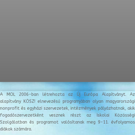
A MOL 2006-ban létrehozta az Új Európa Alapítványt. Az
alapítvány KÖSZ! elnevezésű programjában olyan magyarországi
nonprofit és egyházi szervezetek, intézmények pályázhatnak, akik
fogadószervezetként vesznek részt az Iskolai Közösségi
Szolgálatban és programot valósítanak meg 9-11. évfolyamos
diákok számára.