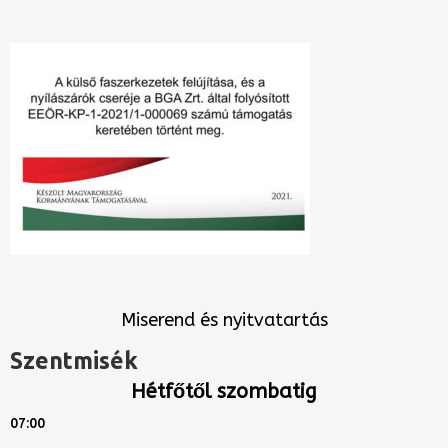
Miserend és nyitvatartás
Szentmisék
Hétfőtől szombatig
07:00