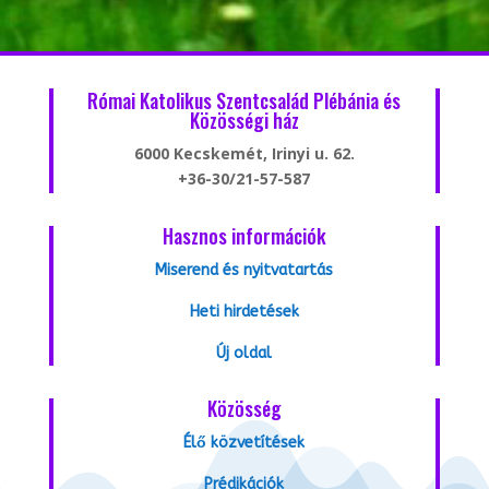
Római Katolikus Szentcsalád Plébánia és
Közösségi ház
6000 Kecskemét, Irinyi u. 62.
+36-30/21-57-587
Hasznos információk
Miserend és nyitvatartás
Heti hirdetések
Új oldal
Közösség
Élő közvetítések
Prédikációk