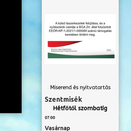
Miserend és nyitvatartás
Szentmisék
Hétfőtől szombatig
07:00
Vasárnap