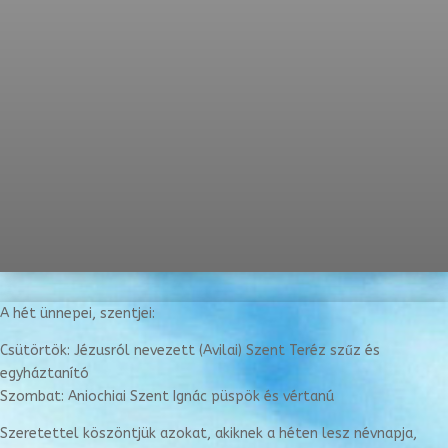
A hét ünnepei, szentjei:
Csütörtök: Jézusról nevezett (Avilai) Szent Teréz szűz és
egyháztanító
Szombat: Aniochiai Szent Ignác püspök és vértanú
Szeretettel köszöntjük azokat, akiknek a héten lesz névnapja,