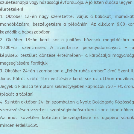
születésnapja vagy házassági évfordulója. A jó Isten áldása legyen
életeteken!
Október 12-én nagy szeretettel várjuk a babákat, mamákat
mondókázásra, beszélgetésre a plébánián. Az alkalom 9.00-kor
kezdődik a babaszobában.
Október 18-án kerül sor a jubiláns házasok megáldására 
10.00-ás szentmisén. A szentmise perselyadományait – a
képviselő testület döntése értelmében- a kárpátaljai magyarság
megsegítésére fordítjuk!
Október 24-én szombaton a „Fehér ruhás ember” című Szent II.
János Pálról szóló film vetítésére kerül sor az otthon moziban.
Jegyek a Piarista templom sekrestyéjében kaphatók 750.- Ft. áron.
(plakát a táblán)
Szintén október 24-én szombaton a Nyolc Boldogság Közösség
szervezéséven vezetett szentségimádásra kerül sor a kápolnában.
Az imát követően kötetlen beszélgetésre és agapéra várunk
minden érdeklődőt.