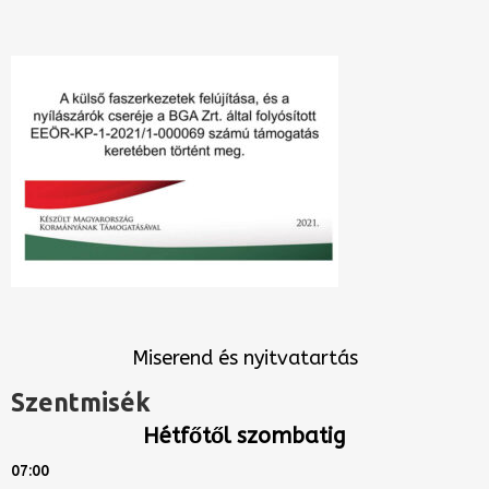
Miserend és nyitvatartás
Szentmisék
Hétfőtől szombatig
07:00