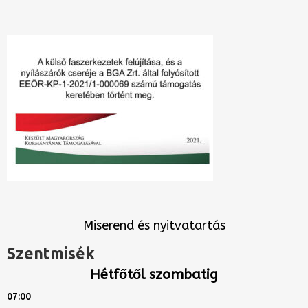
Miserend és nyitvatartás
Szentmisék
Hétfőtől szombatig
07:00