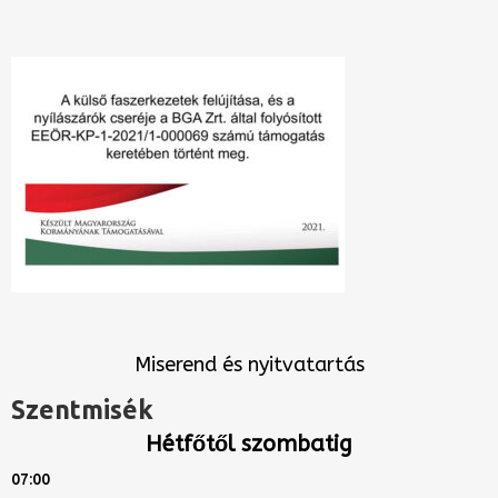
Miserend és nyitvatartás
Szentmisék
Hétfőtől szombatig
07:00