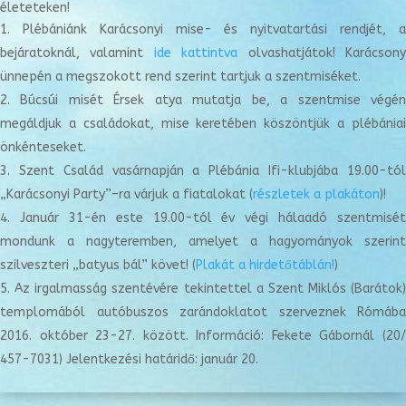
életeteken!
Plébániánk Karácsonyi mise- és nyitvatartási rendjét, 
bejáratoknál, valamint
ide kattintva
olvashatjátok! Karácson
ünnepén a megszokott rend szerint tartjuk a szentmiséket.
Búcsúi misét Érsek atya mutatja be, a szentmise végé
megáldjuk a családokat, mise keretében köszöntjük a plébániai
önkénteseket.
Szent Család vasárnapján a Plébánia Ifi-klubjába 19.00-tó
„Karácsonyi Party”–ra várjuk a fiatalokat (
részletek a plakáton
)!
Január 31-én este 19.00-tól év végi hálaadó szentmisét
mondunk a nagyteremben, amelyet a hagyományok szerint
szilveszteri „batyus bál” követ! (
Plakát a hirdetőtáblán!
)
Az irgalmasság szentévére tekintettel a Szent Miklós (Barátok)
templomából autóbuszos zarándoklatot szerveznek Rómába
2016. október 23-27. között. Információ: Fekete Gábornál (20/
457-7031) Jelentkezési határidő: január 20.