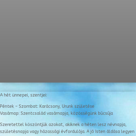
A hét ünnepei, szentjei:
Péntek – Szombat: Karácsony, Urunk születése
Vasárnap: Szentcsalád vasárnapja, közösségünk búcsúja
Szeretettel köszöntjük azokat, akiknek a héten lesz névnapja,
születésnapja vagy házassági évfordulója. A jó Isten áldása legyen