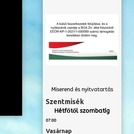
Miserend és nyitvatartás
Szentmisék
Hétfőtől szombatig
07:00
Vasárnap