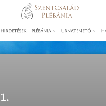
 hirdetések
Plébánia
Urnatemető
H
1.