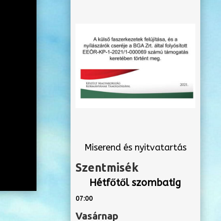
Miserend és nyitvatartás
Szentmisék
Hétfőtől szombatig
07:00
Vasárnap