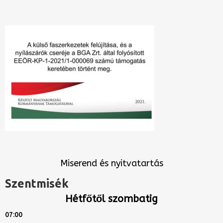
Miserend és nyitvatartás
Szentmisék
Hétfőtől szombatig
07:00