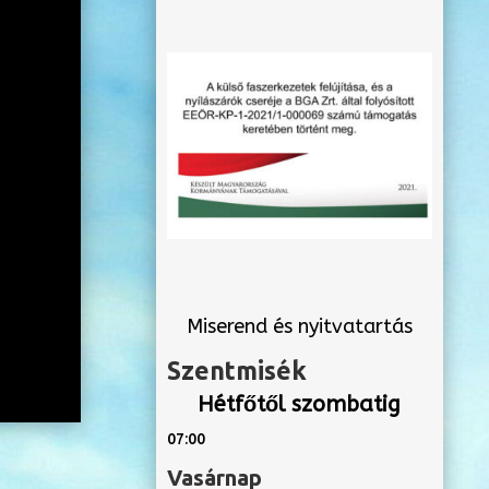
Miserend és nyitvatartás
Szentmisék
Hétfőtől szombatig
07:00
Vasárnap