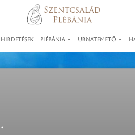
 hirdetések
Plébánia
Urnatemető
H
.