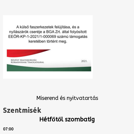
Miserend és nyitvatartás
Szentmisék
Hétfőtől szombatig
07:00