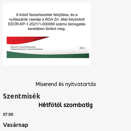
Miserend és nyitvatartás
Szentmisék
Hétfőtől szombatig
07:00
Vasárnap