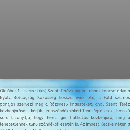
Október 1. Lisieux-i (kis) Szent Teréz ünnepe, ehhez kapcsolódva a
Nyolc Boldogság Közösség hosszú évek óta, a Föld számos
pontján szervezi meg a Rózsaeső imaesteket, ahol Szent Teréz
közbenjárását kérjük imaszándékainkért.
Tanúságtételek hosszú
sora bizonyítja, hogy Teréz igen hathatós közbenjáró, még a
lehetetlennek tűnő szándékok esetén is. Az
imaest Kecskeméten a