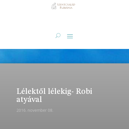
Lélektől lélekig- Robi
atyával
2016. november 08.