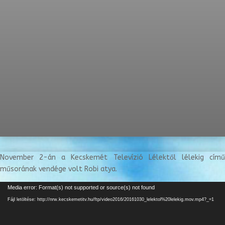
November 2-án a Kecskemét Televízió Lélektől lélekig című
műsorának vendége volt Robi atya.
Videólejátszó
Media error: Format(s) not supported or source(s) not found
Fájl letöltése: http://nrw.kecskemetitv.hu/ftp/video2016/20161030_lelektol%20lelekig.mov.mp4?_=1