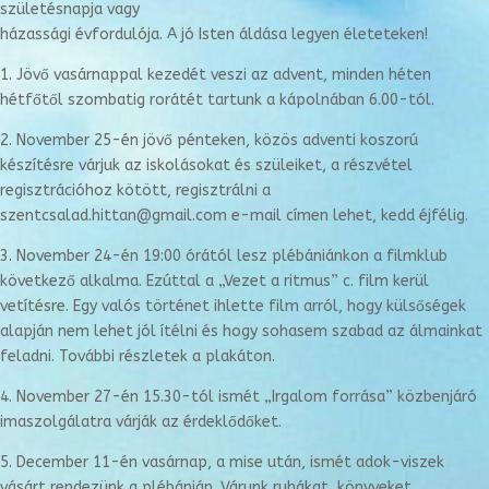
születésnapja vagy
házassági évfordulója. A jó Isten áldása legyen életeteken!
1. Jövő vasárnappal kezedét veszi az advent, minden héten
hétfőtől szombatig rorátét tartunk a kápolnában 6.00-tól.
2. November 25-én jövő pénteken, közös adventi koszorú
készítésre várjuk az iskolásokat és szüleiket, a részvétel
regisztrációhoz kötött, regisztrálni a
szentcsalad.hittan@gmail.com e-mail címen lehet, kedd éjfélig.
3. November 24-én 19:00 órától lesz plébániánkon a filmklub
következő alkalma. Ezúttal a „Vezet a ritmus” c. film kerül
vetítésre. Egy valós történet ihlette film arról, hogy külsőségek
alapján nem lehet jól ítélni és hogy sohasem szabad az álmainkat
feladni. További részletek a plakáton.
4. November 27-én 15.30-tól ismét „Irgalom forrása” közbenjáró
imaszolgálatra várják az érdeklődőket.
5. December 11-én vasárnap, a mise után, ismét adok-viszek
vásárt rendezünk a plébánián. Várunk ruhákat, könyveket,