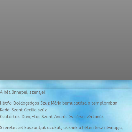
A hét ünnepei, szentjei:
Hétfő: Boldogságos Szűz Mária bemutatása a templomban
Kedd: Szent Cecília szűz
Csütörtök: Dung–Lac Szent András és társai vértanúk
Szeretettel köszöntjük azokat, akiknek a héten lesz névnapja,