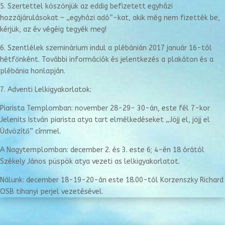
5. Szertettel köszönjük az eddig befizetett egyházi
hozzájárulásokat – „egyházi adó”-kat, akik még nem fizették be,
kérjük, az év végéig tegyék meg!
6. Szentlélek szeminárium indul a plébánián 2017 január 16-tól
hétfőnként. További információk és jelentkezés a plakáton és a
plébánia honlapján.
7. Adventi Lelkigyakorlatok:
Piarista Templomban: november 28-29- 30-án, este fél 7-kor
Jelenits István piarista atya tart elmélkedéseket „Jöjj el, jöjj el
Üdvözítő” címmel.
A Nagytemplomban: december 2. és 3. este 6; 4-én 18 órától
Székely János püspök atya vezeti as lelkigyakorlatot.
Nálunk: december 18-19-20-án este 18.00-tól Korzenszky Richard
OSB tihanyi perjel vezetésével.