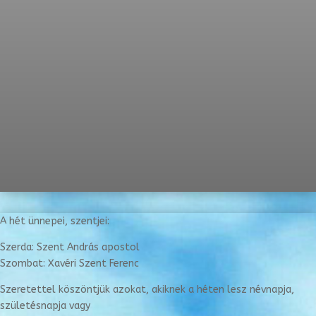
A hét ünnepei, szentjei:
Szerda: Szent András apostol
Szombat: Xavéri Szent Ferenc
Szeretettel köszöntjük azokat, akiknek a héten lesz névnapja,
születésnapja vagy