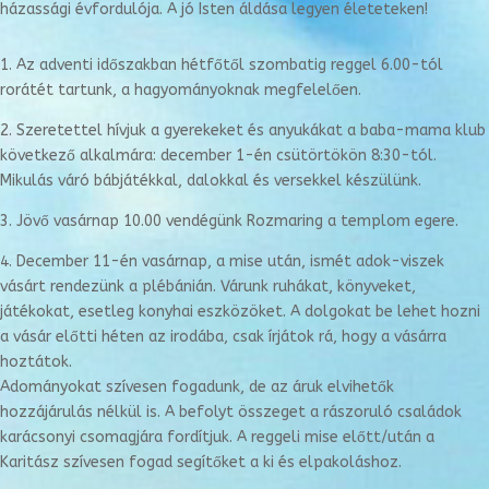
házassági évfordulója. A jó Isten áldása legyen életeteken!
1. Az adventi időszakban hétfőtől szombatig reggel 6.00-tól
rorátét tartunk, a hagyományoknak megfelelően.
2. Szeretettel hívjuk a gyerekeket és anyukákat a baba-mama klub
következő alkalmára: december 1-én csütörtökön 8:30-tól.
Mikulás váró bábjátékkal, dalokkal és versekkel készülünk.
3. Jövő vasárnap 10.00 vendégünk Rozmaring a templom egere.
4. December 11-én vasárnap, a mise után, ismét adok-viszek
vásárt rendezünk a plébánián. Várunk ruhákat, könyveket,
játékokat, esetleg konyhai eszközöket. A dolgokat be lehet hozni
a vásár előtti héten az irodába, csak írjátok rá, hogy a vásárra
hoztátok.
Adományokat szívesen fogadunk, de az áruk elvihetők
hozzájárulás nélkül is. A befolyt összeget a rászoruló családok
karácsonyi csomagjára fordítjuk. A reggeli mise előtt/után a
Karitász szívesen fogad segítőket a ki és elpakoláshoz.