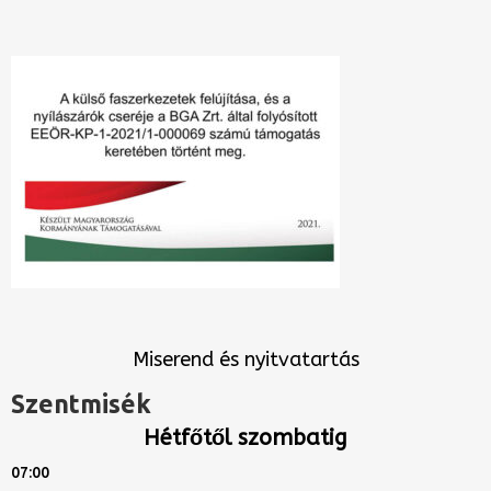
Miserend és nyitvatartás
Szentmisék
Hétfőtől szombatig
07:00