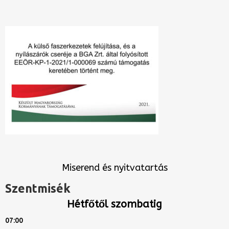
Miserend és nyitvatartás
Szentmisék
Hétfőtől szombatig
07:00