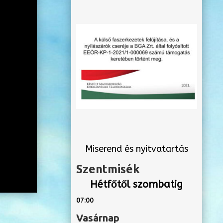
Miserend és nyitvatartás
Szentmisék
Hétfőtől szombatig
07:00
Vasárnap