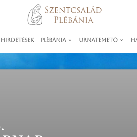
 hirdetések
Plébánia
Urnatemető
H
.