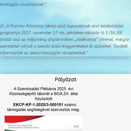
honlapján olvashatóak.”
2) „A Piarista Általános Iskola alsó tagozatának első beiskolázási
programja 2017. november 17-én, pénteken délután ½ 5 (16.30)
órától lesz az intézmény dísztermében „Játékváros” címmel, melyre
szeretettel várjuk a leendő elsős kisgyerekeket és szüleiket. További
információk az iskola honlapján olvashatóak.”
Pályázat