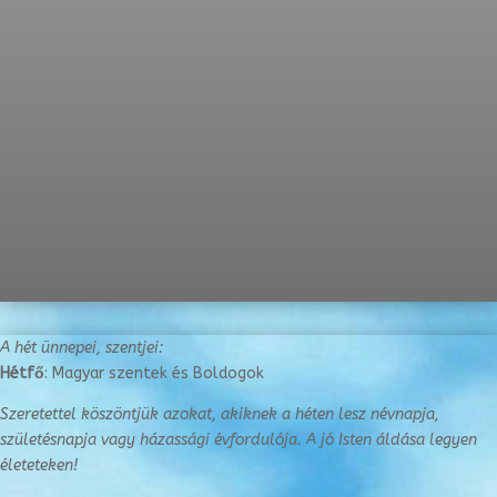
A hét ünnepei, szentjei:
Hétfő
: Magyar szentek és Boldogok
Szeretettel köszöntjük azokat, akiknek a héten lesz névnapja,
születésnapja vagy
házassági évfordulója. A jó Isten áldása legyen
életeteken!