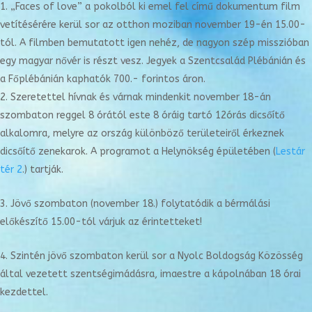
„Faces of love” a pokolból ki emel fel című dokumentum film
vetítésérére kerül sor az otthon moziban november 19-én 15.00-
tól. A filmben bemutatott igen nehéz, de nagyon szép misszióban
egy magyar nővér is részt vesz. Jegyek a Szentcsalád Plébánián és
a Főplébánián kaphatók 700.- forintos áron.
Szeretettel hívnak és várnak mindenkit november 18-án
szombaton reggel 8 órától este 8 óráig tartó 12órás dicsőítő
alkalomra, melyre az ország különböző területeiről érkeznek
dicsőítő zenekarok. A programot a Helynökség épületében (
Lestár
tér 2
.) tartják.
Jövő szombaton (november 18.) folytatódik a bérmálási
előkészítő 15.00-tól várjuk az érintetteket!
Szintén jövő szombaton kerül sor a Nyolc Boldogság Közösség
által vezetett szentségimádásra, imaestre a kápolnában 18 órai
kezdettel.