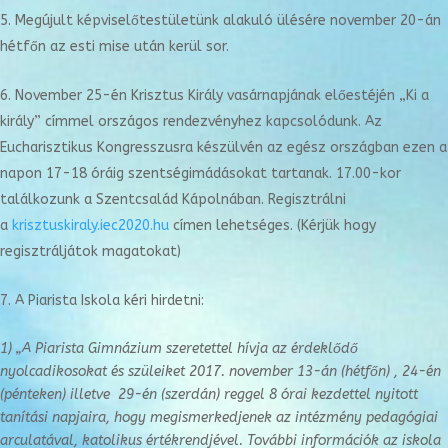
Megújult képviselőtestületünk alakuló ülésére november 20-án
hétfőn az esti mise után kerül sor.
November 25-én Krisztus Király vasárnapjának előestéjén „Ki a
király” címmel országos rendezvényhez kapcsolódunk. Az
Eucharisztikus Kongresszusra készülvén az egész országban ezen a
napon 17-18 óráig szentségimádásokat tartanak. 17.00-kor
találkozunk a Szentcsalád Kápolnában. Regisztrálni
a
krisztuskiraly.iec2020.hu
címen lehetséges. (Kérjük hogy
regisztráljátok magatokat)
A Piarista Iskola kéri hirdetni:
1) „A Piarista Gimnázium szeretettel hívja az érdeklődő
nyolcadikosokat és szüleiket 2017. november 13-án (hétfőn) , 24-én
(pénteken) illetve 29-én (szerdán) reggel 8 órai kezdettel nyitott
tanítási napjaira, hogy megismerkedjenek az intézmény pedagógiai
arculatával, katolikus értékrendjével. További információk az iskola