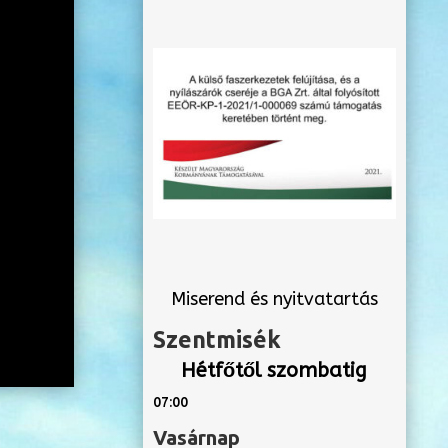
Miserend és nyitvatartás
Szentmisék
Hétfőtől szombatig
07:00
Vasárnap