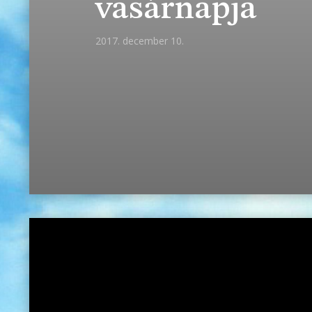
vasárnapja
2017. december 10.