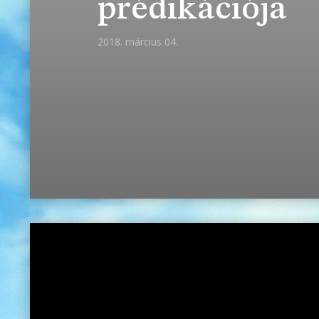
prédikációja
2018. március 04.