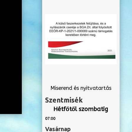
Miserend és nyitvatartás
Szentmisék
Hétfőtől szombatig
07:00
Vasárnap