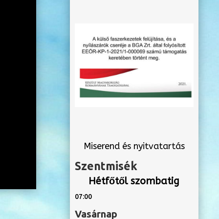
Miserend és nyitvatartás
Szentmisék
Hétfőtől szombatig
07:00
Vasárnap