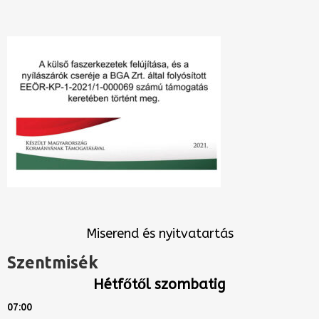
Miserend és nyitvatartás
Szentmisék
Hétfőtől szombatig
07:00