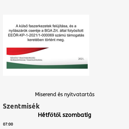
Miserend és nyitvatartás
Szentmisék
Hétfőtől szombatig
07:00