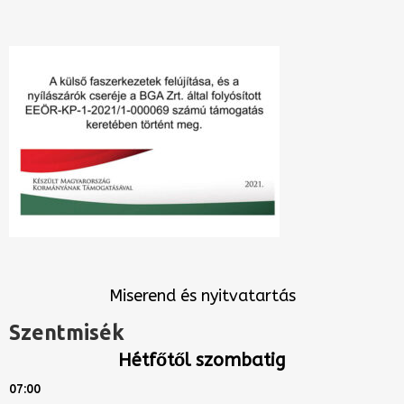
Miserend és nyitvatartás
Szentmisék
Hétfőtől szombatig
07:00