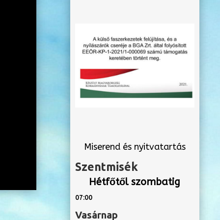
Miserend és nyitvatartás
Szentmisék
Hétfőtől szombatig
07:00
Vasárnap