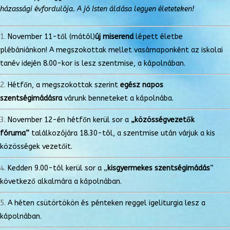
házassági évfordulója. A jó Isten áldása legyen életeteken!
November 11-től (mától)
új miserend
lépett életbe
plébániánkon! A megszokottak mellet vasárnaponként az iskolai
tanév idején 8.00-kor is lesz szentmise, a kápolnában.
Hétfőn, a megszokottak szerint
egész napos
szentségimádásra
várunk benneteket a kápolnába.
November 12-én hétfőn kerül sor a
„közösségvezetők
fóruma”
találkozójára 18.30-tól, a szentmise után várjuk a kis
közösségek vezetőit.
Kedden 9.00-tól kerül sor a „
kisgyermekes szentségimádás
”
következő alkalmára a kápolnában.
A héten csütörtökön és pénteken reggel igeliturgia lesz a
kápolnában.