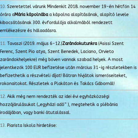
Szeretettel várunk Mindenkit 2018. november 19-én hétfőn 14
órára a
Mária kápolnába
a kápolna alapításának, alapító levele
kibocsátásának 300. évfordulója alkalmából rendezett
emlékezésre és hálaadásra.
Tavaszi (2019. május 6-12.)
Zarándokutunkra
(Asissi Szent
Ferenc, Szent Pio atya, Szent Benedek, Laciano, Orvieto
zarándokhelyekre) még bőven vannak szabad helyek. A most
jelentkezők 100 EUR befizetése után március 31-ig részletekben is
befizethetik a részvételi díjat! Bátran hívjátok ismerőseiteket,
rokonaitokat. Részletek a Plakáton és Takács Gábornál!
Akik még nem rendezték az idei évi egyházközségi
hozzájárulásukat („egyházi adó” ), megtehetik a plébánia
irodájában, vagy banki átutalással.
Piarista Iskola hirdetése: