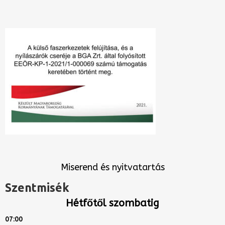
Miserend és nyitvatartás
Szentmisék
Hétfőtől szombatig
07:00