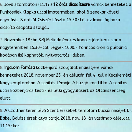
Jövő szombaton (11.17.)
12 órás dicsőítésre
várnak benneteket a
Pünkösdiek Klapka utcai imatermében, ahol 8 zenekar követi
egymást. 8 órától Csiszér László 15 30-tól az Imádság háza
dicsőítő csapata szolgál.
November 18-án Szíj Melinda énekes koncertjére kerül sor a
nagyteremben 15.30-tól. Jegyek 1000.- forintos áron a plébániái
irodában (is) kaphatók, nyitvatartási időben.
Irgalom Forrása
közbenjáró szolgálat imaestjére várnak
benneteket 2018. november 25-én délután fél 4-től a Kecskeméti
Nagytemplomban. A tanítás témája: A buzgó ima titka. A tanítás
után közbenjárás testi- és lelki gyógyulásért az Oltáriszentség
előtt.
A Czollner téren lévő Szent Erzsébet templom búcsúi miséjét Dr.
Bábel Balázs érsek atya tartja 2018. nov. 18-án vasárnap délelőtt
11.15-kor.