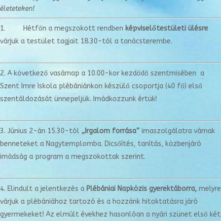
életeteken!
Hétfőn a megszokott rendben
képviselőtestületi ülésre
várjuk a testület tagjait 18.30-tól a tanácsterembe.
A következő vasárnap a 10.00-kor kezdődő szentmisében a
Szent Imre Iskola plébániánkon készülő csoportja (40 fő) első
szentáldozását ünnepeljük. Imádkozzunk értük!
Június 2-án 15.30-tól
„Irgalom forrása”
imaszolgálatra várnak
benneteket a Nagytemplomba. Dicsőítés, tanítás, közbenjáró
imádság a program a megszokottak szerint.
Elindult a jelentkezés a
Plébániai Napközis gyerektáborra,
melyre
várjuk a plébániához tartozó és a hozzánk hitoktatásra járó
gyermekeket! Az elmúlt évekhez hasonlóan a nyári szünet első két