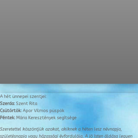
A hét ünnepei szentjei:
Szerda:
Szent Rita
Csütörtök:
Apor Vilmos püspök
Péntek:
Mária Keresztények segítsége
Szeretettel köszöntjük azokat, akiknek a héten lesz névnapja,
születésnapja vagy
házassági évfordulója. A jó Isten áldása legyen