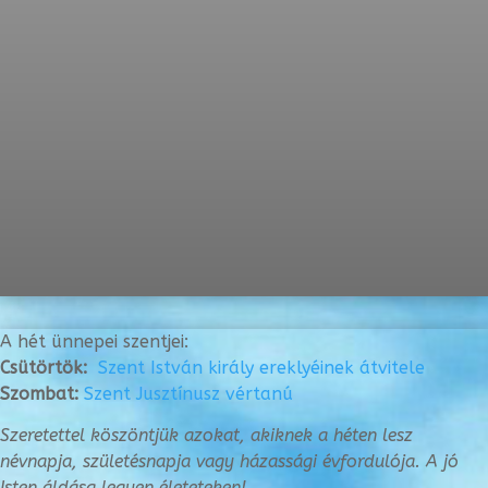
A hét ünnepei szentjei:
Csütörtök:
Szent István király ereklyéinek átvitele
Szombat:
Szent Jusztínusz vértanú
Szeretettel köszöntjük azokat, akiknek a héten lesz
névnapja, születésnapja vagy
házassági évfordulója. A jó
Isten áldása legyen életeteken!