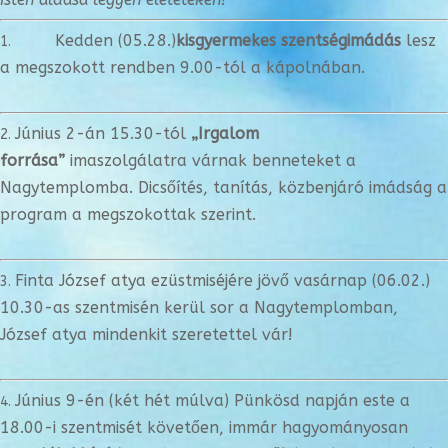
Kedden (05.28.)
kisgyermekes szentségimádás
lesz
a megszokott rendben 9.00-tól a kápolnában.
Június 2-án 15.30-tól
„Irgalom
forrása”
imaszolgálatra várnak benneteket a
Nagytemplomba. Dicsőítés, tanítás, közbenjáró imádság a
program a megszokottak szerint.
Finta József atya ezüstmiséjére jövő vasárnap (06.02.)
10.30-as szentmisén kerül sor a Nagytemplomban,
József atya mindenkit szeretettel vár!
Június 9-én (két hét múlva) Pünkösd napján este a
18.00-i szentmisét követően, immár hagyományosan