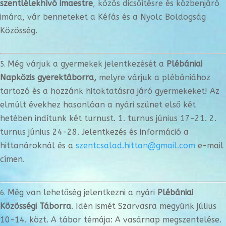
szentlélekhívó imaestre
, közös dicsőítésre és közbenjáró
imára, vár benneteket a Kéfás és a Nyolc Boldogság
Közösség.
Még várjuk a gyermekek jelentkezését a
Plébániai
Napközis gyerektáborra,
melyre várjuk a plébániához
tartozó és a hozzánk hitoktatásra járó gyermekeket! Az
elmúlt évekhez hasonlóan a nyári szünet első két
hetében indítunk két turnust. 1. turnus június 17-21. 2.
turnus június 24-28. Jelentkezés és információ a
hittanároknál és a
szentcsalad.hittan@gmail.com
e-mail
címen.
Még van lehetőség jelentkezni a nyári
Plébániai
Közösségi Táborra
. Idén ismét Szarvasra megyünk július
10-14. közt. A tábor témája: A vasárnap megszentelése.