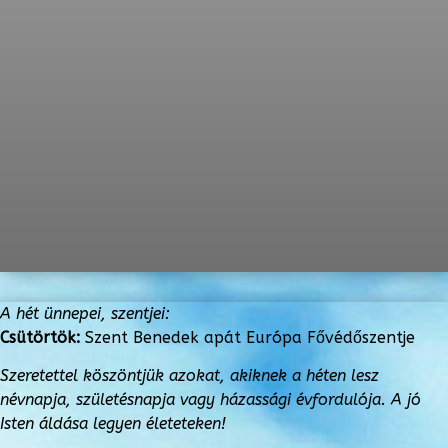
A hét ünnepei, szentjei:
Csütörtök:
Szent Benedek apát Európa Fővédőszentje
Szeretettel köszöntjük azokat, akiknek a héten lesz
névnapja, születésnapja vagy
házassági évfordulója. A jó
Isten áldása legyen életeteken!