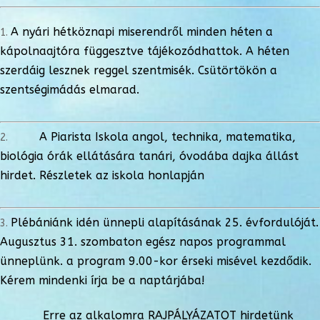
A nyári hétköznapi miserendről minden héten a
kápolnaajtóra függesztve tájékozódhattok. A héten
szerdáig lesznek reggel szentmisék. Csütörtökön a
szentségimádás elmarad.
A Piarista Iskola angol, technika, matematika,
biológia órák ellátására tanári, óvodába dajka állást
hirdet. Részletek az iskola honlapján
Plébániánk idén ünnepli alapításának 25. évfordulóját.
Augusztus 31. szombaton egész napos programmal
ünneplünk. a program 9.00-kor érseki misével kezdődik.
Kérem mindenki írja be a naptárjába!
Erre az alkalomra RAJPÁLYÁZATOT hirdetünk