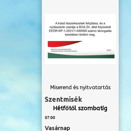
Miserend és nyitvatartás
Szentmisék
Hétfőtől szombatig
07:00
Vasárnap