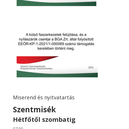
Miserend és nyitvatartás
Szentmisék
Hétfőtől szombatig
07:00