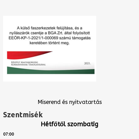
Miserend és nyitvatartás
Szentmisék
Hétfőtől szombatig
07:00