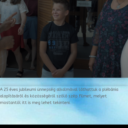
A 25 éves jubileumi ünnepség alkalmával láthattuk a plébánia
alapításáról és közösségéről szóló szép filmet, melyet
mostantól itt is meg lehet tekinteni.