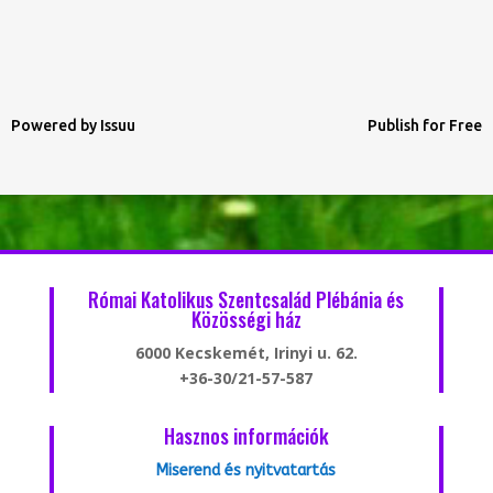
Powered by
Issuu
Publish for Free
Római Katolikus Szentcsalád Plébánia és
Közösségi ház
6000 Kecskemét, Irinyi u. 62.
+36-30/21-57-587
Hasznos információk
Miserend és nyitvatartás