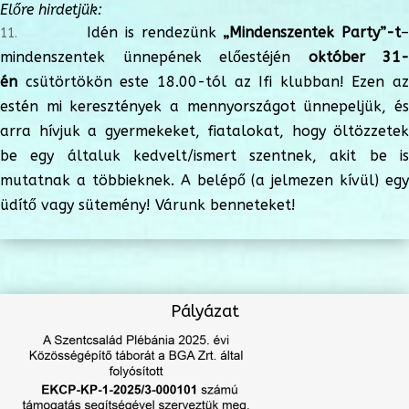
Előre hirdetjük:
Idén is rendezünk
„Mindenszentek Party”-t
mindenszentek ünnepének előestéjén
október 31-
én
csütörtökön este 18.00-tól az Ifi klubban! Ezen az
estén mi keresztények a mennyországot ünnepeljük, és
arra hívjuk a gyermekeket, fiatalokat, hogy öltözzetek
be egy általuk kedvelt/ismert szentnek, akit be is
mutatnak a többieknek. A belépő (a jelmezen kívül) egy
üdítő vagy sütemény! Várunk benneteket!
Pályázat