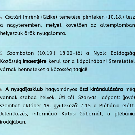
Csatári Imréné (Gizike) temetése pénteken (10.18.) les
a nagyteremben, melyet követően az altemplomban
helyezzük örök nyugalomra.
Szombaton (10.19.) 18.00-tól a Nyolc Boldogság
Közösség
imaestjére
kerül sor a kápolnában! Szeretette
várnak benneteket a közösség tagjai!
A nyugdíjasklub
hagyományos
őszi kirándulására
mé
vannak szabad helyek. Úti cél: Szarvas. Időpont: (jövő)
szombat október 19. gyülekező: 7.15 a Plébánia előtt.
Jelentkezés, információ Kutasi Gábornál, a plébánia
irodájában.