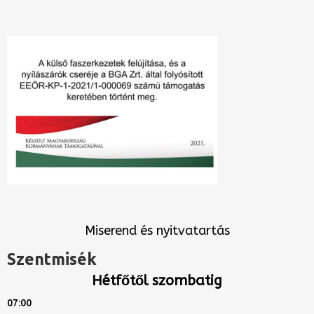
Miserend és nyitvatartás
Szentmisék
Hétfőtől szombatig
07:00