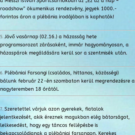
a Messzi István Sportcsarnokban az „Ez az a nap –
roadshow” ökumenikus rendezvény, jegyek 1000.-
forintos áron a plébánia irodájában is kaphatók!
Jövő vasárnap (02.16.) a házasság hete
programsorozat zárásaként, immár hagyományosan, a
házaspárok megáldására kerül sor a szentmisék után.
Plébániai Farsangi (családos, hittanos, közösségi)
bálunk február 22-én szombaton kerül megrendezésre a
nagyteremben 18 órától.
Szeretettel várjuk azon gyerekek, fiatalok
jelentkezését, akik éreznek magukban elég bátorságot,
lelkesedést, hogy egy táncos fellépésbe is
bekapcsolódjanak a plébániai farsangon. Kerekes