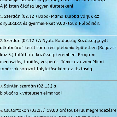
A jó Isten áldása legyen életeteken!
Szerdán (02.12.) Baba-Mama klubba várjuk az
anyukákat és gyermekeiket 9.00-tól a Plébánián.
Szerdán (02.12.) A Nyolc Boldogság Közösség „nyílt
alkalmára” kerül sor a régi plébánia épületben (Bogovics
köz 5.) található közösségi teremben. Program:
megosztás, tanítás, vesperás. Téma: az evangéliumi
tanácsok sorozat folytatásaként az tisztaság.
Szintén szerdán (02.12.) a
bibliaóra kivételesen elmarad!
Csütörtökön (02.13.) 19.00 órától kerül megrendezésre