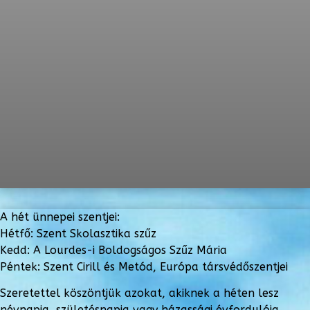
A hét ünnepei szentjei:
Hétfő: Szent Skolasztika szűz
Kedd: A Lourdes-i Boldogságos Szűz Mária
Péntek: Szent Cirill és Metód, Európa társvédőszentjei
Szeretettel köszöntjük azokat, akiknek a héten lesz
névnapja, születésnapja vagy házassági évfordulója.