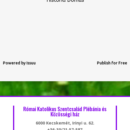
Historia Domus
Powered by
Issuu
Publish for Free
Római Katolikus Szentcsalád Plébánia és
Közösségi ház
6000 Kecskemét, Irinyi u. 62.
+36-30/21-57-587